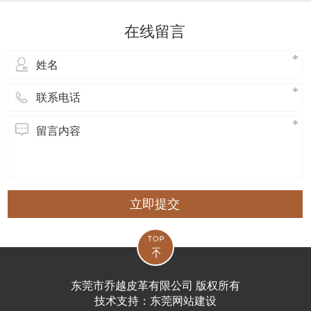
类服装的人能够挑选pu人造革来替代，一
来无形中降低了屠戮，二来也可以节约金
在线留言
钱; 2、现阶段大家的人造革的技术性大部
分早已做到了发展趋势较完善的环节，彻
底
立即提交
东莞市乔越皮革有限公司 版权所有
技术支持：
东莞网站建设​