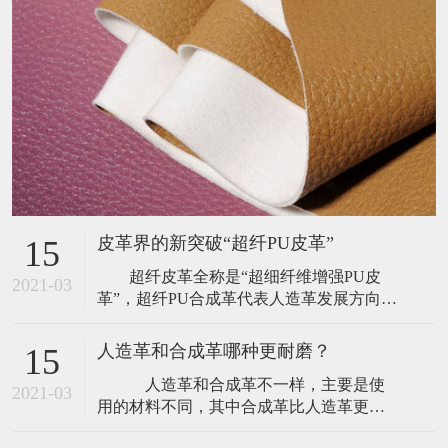
皮革界的新突破“超纤PU皮革”
15
超纤皮革全称是“超细纤维增强PU皮
2021-03
革”，超纤PU合成革代表人造革发展方向。
由于具有天然皮革最相似的性能，具有极
其优异的耐磨性能，优异的耐寒、透气、
人造革和合成革哪种更耐磨？
15
耐老化性能，所以被国内外大牌皮具设计
人造革和合成革不一样，主要是使
师所推崇和青睐。 人工制革产业化生
2021-03
用的材料不同，其中合成革比人造革更耐
产已有几十年历史，随着各种新材料的不
磨。合成革是指PU（聚氨酯）合成革，为
断应用，其产品也在不断更新。革基布从