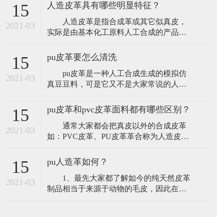
热可塑性高分子，可通过对原料、制程的
机织
人造皮革具有哪些明显特征？
15
调整而产生不同特性。近几年来，我国无
人造皮革是指合成革或其它似真皮，
论是PVC人造革工业还是PU合成革工业，
2021-03
实际是由基本化工原料人工合成的产品。
无论是产量还是质量方面，都有了显著的
人造皮革也叫仿皮或胶料，是PVC和PU等
进步，特别是PU合成革的技术已经非常成
人造材料的总称。它是在纺织布基或无纺
熟了
pu皮革要怎么清洗
15
布基上，由各种不同配方的 PVC 和 PU 等
pu皮革是一种人工合成生成的模拟仿
发泡或覆膜加工制作而成，可以根据不同
2021-03
真豆豆料，可是它又不是大家常说的人造
强度、耐磨度、耐寒度和色彩、光泽、花
革，pu皮革沒有像在人造革的表面涂增粘
纹图案等要 求加工制成，具有花色品
剂，来做到绵软的目地，其自身就会有绵
pu皮革和pvc皮革面料都有哪些区别？
15
软的特点，因此 把它放到车用汽油中泡浸
通常大家都会把真皮以外的合成皮革
半小时之上，它還是绵软的，而不容易像
2021-03
如：PVC皮革、PU皮革革合称为人造皮革
人造革由于表面涂了增粘剂而发硬变脆。
或防皮。PVC皮革、PU皮革全部都是聚氯
更高端一点的pu皮革是在二层牛皮表
乙烯（塑料中的一类），但这二种皮革的
pu人造革如何？
15
生产制造加工工艺却有所不同。 PVC
1、最先大家都了解如今的纯天然皮革
皮革革在生产制造流程中需先将再生塑料
2021-03
制品相当于来源于动物的毛皮，因此在国
热融搅匀成稠状，符合规定的薄厚均匀分
家动物保障法的要求下，一些宝贵的动物
布涂敷在T/C针织布底基上，并且进到
皮革制品資源是较为贫乏的，而喜好这一